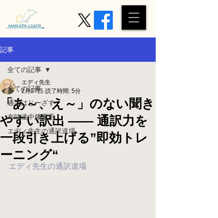
記事
全ての記事
エディ先生
全ての記事
2月27日
読了時間: 5分
「あ～、え～」のない聞き
通訳はじーざす
布哇道中膝栗毛
やすい訳出 ―― 通訳力を
エディ先生の通訳道場
一段引き上げる”即効トレ
ーニング“
エディ先生の通訳道場