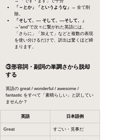
→ 「です・ます」で十分
「～とか」「というような」
→ 全て削
除。
「そして、--- そして、---そして、」
→”and”で次々に繋がれた英語には、
「さらに」「加えて」などと複数の表現
を使い分けるだけで、訳出は驚くほど締
まります。
③形容詞・副詞の単調さから脱却
する
英語の great / wonderful / awesome / 
fantastic をすべて「素晴らしい」と訳してい
ませんか？
英語
日本語例
Great
すごい・見事だ