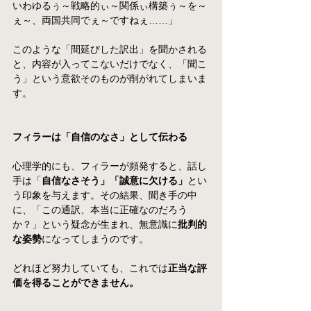
いわゆるぅ～戦略的ぃ～関係ぃ構築ぅ～を～
ぇ～、両国共同でぇ～ですねぇ……」
このような「間延びした訳出」を聞かされる
と、内容が入ってこないだけでなく、「聞こ
う」という意欲そのものが削がれてしまいま
す。
フィラーは「自信のなさ」として伝わる
心理学的にも、フィラーが頻発すると、話し
手は「
自信なさそう」「誠意に欠ける」
とい
う印象を与えます。その結果、聞き手の中
に、「この通訳、本当に正確なのだろう
か？」という疑念が生まれ、無意識に
批判的
な姿勢
になってしまうのです。
どれほど努力していても、これでは
正当な評
価を得ることができません。