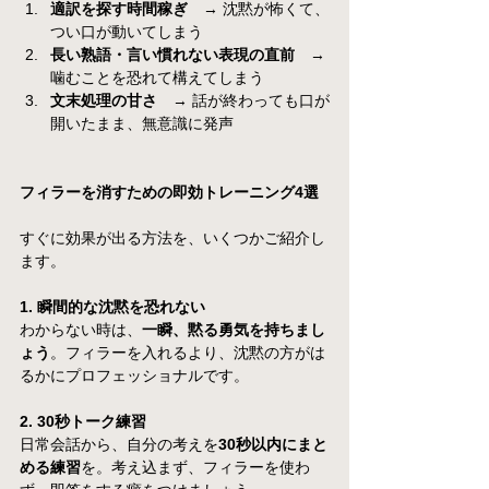
適訳を探す時間稼ぎ　
→ 沈黙が怖くて、
つい口が動いてしまう
長い熟語・言い慣れない表現の直前　
→ 
噛むことを恐れて構えてしまう
文末処理の甘さ　
→ 話が終わっても口が
開いたまま、無意識に発声
フィラーを消すための即効トレーニング4選
すぐに効果が出る方法を、いくつかご紹介し
ます。
1. 瞬間的な沈黙を恐れない
わからない時は、
一瞬、黙る勇気を持ちまし
ょう
。フィラーを入れるより、沈黙の方がは
るかにプロフェッショナルです。
2. 30秒トーク練習
日常会話から、自分の考えを
30秒以内にまと
める練習
を。考え込まず、フィラーを使わ