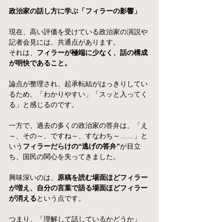
政治家の話し方に学ぶ「フィラーの影響」
現在、高い評価を受けている政治家の演説や
記者会見には、共通点があります。
それは、
フィラーが極端に少なく、話の構成
が明快であること。
論点が整理され、起承転結がはっきりしてい
るため、「わかりやすい」「スッと入ってく
る」と感じるのです。
一方で、過去の多くの政治家の答弁は、「え
～、その～、ですね～、すなわち～……」と
いう
フィラーだらけの“逃げの答弁”
が目立
ち、国民の関心を失ってきました。
興味深いのは、
原稿を読む場面ほどフィラー
が増え、自分の言葉で語る場面ほどフィラー
が消える
という点です。
つまり、「理解して話しているかどうか」