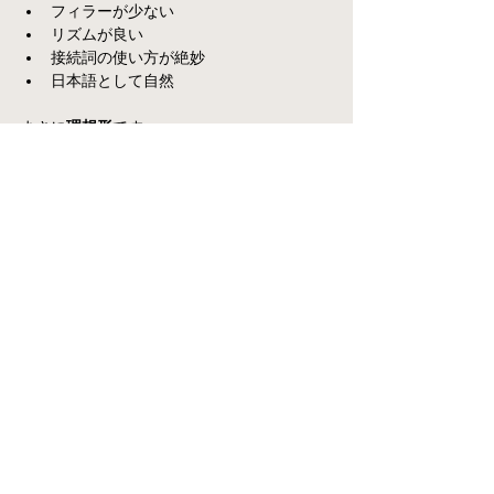
フィラーが少ない
リズムが良い
接続詞の使い方が絶妙
日本語として自然
まさに
理想形
です。
まとめ
フィラーをなくし、無駄な表現を削り、語彙
を磨く。
この3点を意識するだけで、
あなたの訳出は
劇的に変わります
。ぜひ、この動画を教材に
しながら、「聞きやすい通訳」を自分のもの
にしてください。
あなたの訳出が、どう進化するか――楽しみ
ですね
。