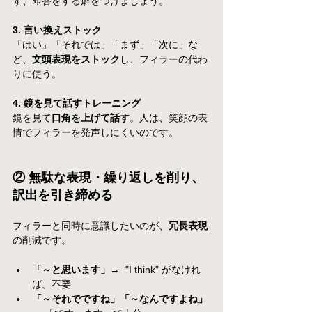
ず、即答をする癖をつけましょう。
3. 言い換えストック
「はい」「それでは」「まず」「次に」な
ど、
文頭表現をストック
し、フィラーの代わ
りに使う。
4. 鏡を見て話すトレーニング
鏡を見て
口角を上げて話す
。人は、笑顔の表
情でフィラーを発声しにくいのです。
② 無駄な表現・繰り返しを削り、
訳出を引き締める
フィラーと同時に意識したいのが、
冗長表現
の削減です。
「～と思います」
→  "I think" がなけれ
ば、不要
「～それでですね」「～なんですよね」