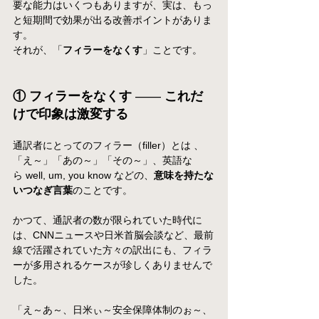
要な能力はいくつもありますが、実は、もっ
と短期間で効果が出る改善ポイントがありま
す。
それが、「
フィラーをなくす
」ことです。
① フィラーをなくす 
――
 これだ
けで印象は激変する
通訳者にとってのフィラー（filler）とは 、
「え～」「あの～」「その～」、英語な
ら well, um, you know などの、
意味を持たな
いつなぎ言葉
のことです。
かつて、通訳者の数が限られていた時代に
は、CNNニュースや日米首脳会談など、最前
線で活躍されていた方々の訳出にも、フィラ
ーが多用されるケースが珍しくありませんで
した。
「え～あ～、日米ぃ～安全保障体制のぉ～、