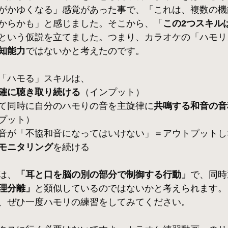
がかゆくなる」感覚があった事で、「これは、複数の機
からかも」と感じました。そこから、「
この2つスキル
という仮説を立てました。つまり、カラオケの「ハモリ
知能力
ではないかと考えたのです。
「ハモる」スキルは、
確に聴き取り続ける
（インプット）
て同時に自分のハモりの音を主旋律に
共鳴する和音の音
プット）
音が「不協和音になってはいけない」＝アウトプットし
モニタリング
を続ける
は、
「耳と口を脳の別の部分で制御する行動」
で、同時
理分離」
と類似しているのではないかと考えられます。
、ぜひ一度ハモリの練習をしてみてください。