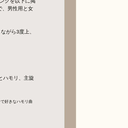
ンクを以下に掲
で、男性用と女
きながら3度上、
律とハモリ、主旋
分で好きなハモリ曲