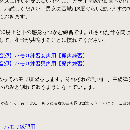
クスに行く必要はないですよ。カラオケ練習動画へのリ
、お試しください。男女の音域は3度ぐらい違いますの
ておきます。
た音の3度上と下の感覚をつかむ練習です。出された音を聞
して、和音が共鳴することに慣れてください。
音源】ハモり練習女声用【発声練習】
音源】ハモり練習男声用【発声練習】
の曲を歌ってハモリ練習をします。それぞれの動画に、主旋
トのみと別れて歌うようになっています。
曲が古くてすみません、もっと若者の曲も探せば出てきますので、ご自
　ハモリ練習用