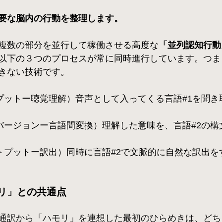
要な脳内の行動を整理します。
複数の部分を並行して稼働させる高度な
「並列認知行動
以下の３つのプロセスが常に同時進行しています。つま
きない技術です。
プットー聴覚理解）音声として入ってくる言語#1を聞き
バージョンー言語間変換）理解した意味を、言語#2の構
トプットー訳出）同時に言語#2で文脈的に自然な訳出を
リ」との共通点
通訳から「ハモリ」を連想した最初のひらめきは、どち