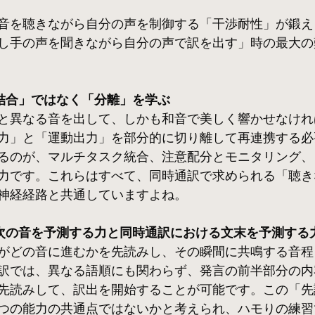
音を聴きながら自分の声を制御する「干渉耐性」が鍛え
し手の声を聞きながら自分の声で訳を出す」時の最大の
の「結合」ではなく「分離」を学ぶ
と異なる音を出して、しかも和音で美しく響かせなけれ
力」と「運動出力」を部分的に切り離して再連携する必
るのが、マルチタスク統合、注意配分とモニタリング、
力です。これらはすべて、同時通訳で求められる「聴き
神経経路と共通していますよね。
ける次の音を予測する力と同時通訳における文末を予測する
がどの音に進むかを先読みし、その瞬間に共鳴する音程
訳では、異なる語順にも関わらず、発言の前半部分の内
先読みして、訳出を開始することが可能です。この「先
つの能力の共通点ではないかと考えられ、ハモりの練習