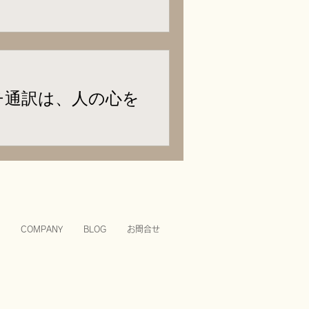
Iには真似できない、人間通訳
チ通訳は、人の心を
がスピーチの通訳。エディ先
COMPANY
BLOG
お問合せ