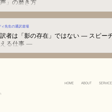
「声」の磨き方
I通訳アプリの進化には驚かされることもしばしば。しかし、A
からできることがいくつもあります。
ディ先生の通訳道場
訳者は「影の存在」ではない ― スピー
える仕事 ―
テラン通訳者にとっても時に怖いけれど、でもやめられないの
はどんな怖い思いをしたことがあるのでしょうか？
HOME
ABOUT
SERVICE
n