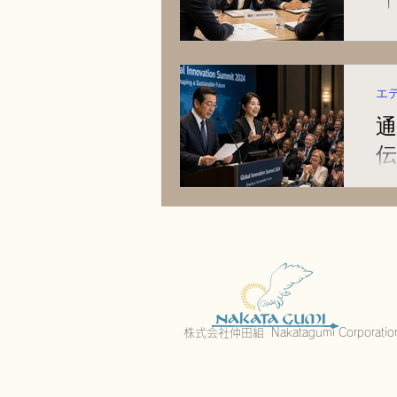
A
だ
エ
通
伝
ベ
生
株式会社仲田組 Nakatagumi Corporatio