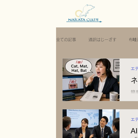
全ての記事
通訳はじーざす
布哇
エ
簡
実
エ
A