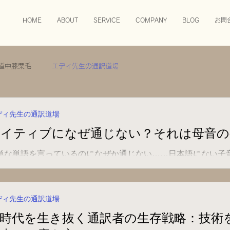
HOME
ABOUT
SERVICE
COMPANY
BLOG
お問
道中膝栗毛
エディ先生の通訳道場
ディ先生の通訳道場
ネイティブになぜ通じない？それは母音の
単な単語を言っているのになぜか通じない……日本語にない子
はそれ以上に大事な音があります。
ディ先生の通訳道場
I時代を生き抜く通訳者の生存戦略：技術