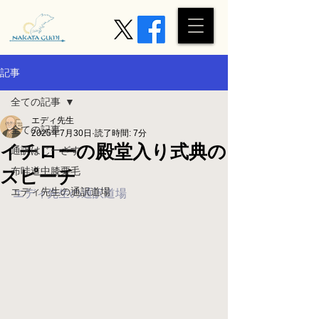
記事
全ての記事
エディ先生
全ての記事
2025年7月30日
読了時間: 7分
イチローの殿堂入り式典の
通訳はじーざす
布哇道中膝栗毛
スピーチ
エディ先生の通訳道場
エディ先生の通訳道場