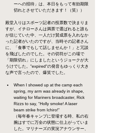
ーへの招待」は、本日をもって有効期限
切れとさせていただきます！（笑））
殿堂入りはスポーツ記者の投票数で決まりま
すが、イチローさんは満票で選ばれると誰も
が信じていた中、一人だけ賛成票を入れなか
った記者がいたのですが、当時その記者さん
に、「食事でもして話しませんか！」と冗談
を飛ばしたのでした。その切符がこの場で
「期限切れ」にしましたというジョークが大
うけでした。"expired"の発音もゆっくり大き
な声で言ったので、爆笑でした。
When I showed up at the camp each 
spring, my arm was already in shape, 
waiting for Mariners broadcaster, Rick 
Rizzs to say, “Holly smoke! A laser 
beam strike from Ichiro!”  
（毎年春キャンプに登場する時、私の右
腕はすでに万全の状態に仕上がっていま
した。マリナーズの実況アナウンサー、