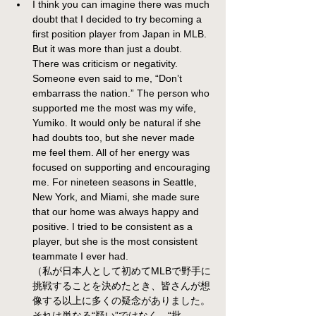
I think you can imagine there was much 
doubt that I decided to try becoming a 
first position player from Japan in MLB. 
But it was more than just a doubt. 
There was criticism or negativity. 
Someone even said to me, “Don’t 
embarrass the nation.” The person who 
supported me the most was my wife, 
Yumiko. It would only be natural if she 
had doubts too, but she never made 
me feel them. All of her energy was 
focused on supporting and encouraging 
me. For nineteen seasons in Seattle, 
New York, and Miami, she made sure 
that our home was always happy and 
positive. I tried to be consistent as a 
player, but she is the most consistent 
teammate I ever had.
（私が日本人として初めてMLBで野手に
挑戦することを決めたとき、皆さんが想
像する以上に多くの疑念がありました。
それは単なる“疑い”ではなく、“批