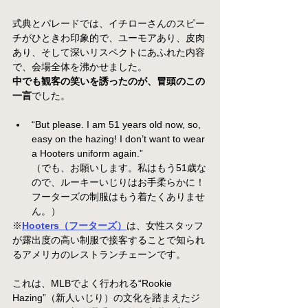
式典とパレードでは、イチローさんのスピー
チがひときわ印象的で、ユーモアあり、皮肉
あり、そして深いリスペクトにあふれた内容
で、会場全体を沸かせました。
中でも観客の笑いを誘ったのが、冒頭のこの
一言
でした。
“But please. I am 51 years old now, so, 
easy on the hazing! I don’t want to wear 
a Hooters uniform again.”　
（でも、お願いします。私はもう51歳な
ので、ルーキーいじりはお手柔らかに！
フーターズの制服はもう着たくありませ
ん。）
※
Hooters（フーターズ）
は、女性スタッフ
が露出度の高い制服で接客することで知られ
るアメリカのレストランチェーンです。
これは、MLBでよく行われる“Rookie 
Hazing”（新人いじり）の文化を踏まえたジ