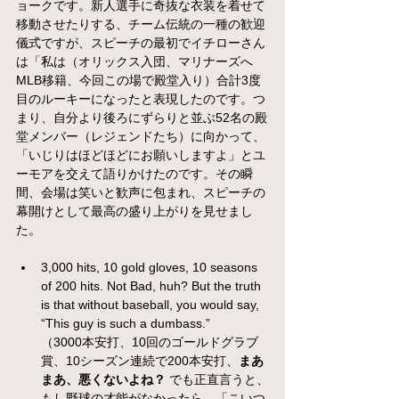
ョークです。新人選手に奇抜な衣装を着せて
移動させたりする、チーム伝統の一種の歓迎
儀式ですが、スピーチの最初でイチローさん
は「私は（オリックス入団、マリナーズへ
MLB移籍、今回この場で殿堂入り）合計3度
目のルーキーになったと表現したのです。つ
まり、自分より後ろにずらりと並ぶ52名の殿
堂メンバー（レジェンドたち）に向かって、
「いじりはほどほどにお願いしますよ」とユ
ーモアを交えて語りかけたのです。その瞬
間、会場は笑いと歓声に包まれ、スピーチの
幕開けとして最高の盛り上がりを見せまし
た。
3,000 hits, 10 gold gloves, 10 seasons 
of 200 hits. Not Bad, huh? But the truth 
is that without baseball, you would say, 
“This guy is such a dumbass.” 
（3000本安打、10回のゴールドグラブ
賞、10シーズン連続で200本安打、
まあ
まあ、悪くないよね？
 でも正直言うと、
もし野球の才能がなかったら、「こいつ