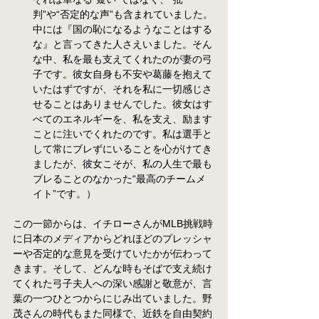
判”や“否定的な声”も含まれていました。
中には『国の恥になるようなことはする
な』と言ってきた人さえいました。そん
な中、私を最も支えてくれたのが妻の弓
子です。彼女自身も不安や葛藤を抱えて
いたはずですが、それを私に一切感じさ
せることはありませんでした。彼女はす
べてのエネルギーを、私を支え、励ます
ことに注いでくれたのです。私は選手と
して常にブレずにいることを心がけてき
ましたが、彼女こそが、私の人生で最も
ブレることのなかった“最高のチームメ
イト”です。）
この一節からは、イチローさんがMLB挑戦時
に日本のメディアからどれほどのプレッシャ
ーや否定的な意見を受けていたかが伝わって
きます。そして、どんな時もそばで支え続け
てくれた弓子夫人への深い感謝と敬意が、言
葉の一つひとつからにじみ出ていました。野
茂さんの時代もまた同様で、近鉄を自由契約