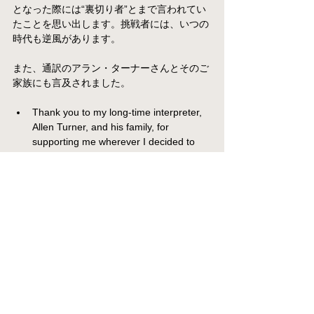
となった際には“裏切り者”とまで言われてい
たことを思い出します。挑戦者には、いつの
時代も逆風があります。
また、通訳のアラン・ターナーさんとそのご
家族にも言及されました。
Thank you to my long-time interpreter, 
Allen Turner, and his family, for 
supporting me wherever I decided to 
play.
（長年にわたり、どこでプレーする時も
変わらず支えてくれた、通訳のアラン・
ターナーさんとそのご家族に、心から感
謝します。）
アメリカではこのような場面で、通訳の名前
がきちんと呼ばれ、感謝の言葉が贈られる文
化があります。通訳という“影のサポータ
ー”に光が当たる、とても誇らしい瞬間でし
た。