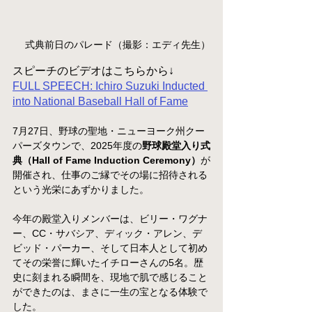
式典前日のパレード（撮影：エディ先生）
スピーチのビデオはこちらから↓
FULL SPEECH: Ichiro Suzuki Inducted 
into National Baseball Hall of Fame
7月27日、野球の聖地・ニューヨーク州クー
パーズタウンで、2025年度の
野球殿堂入り式
典（Hall of Fame Induction Ceremony）
が
開催され、仕事のご縁でその場に招待される
という光栄にあずかりました。
今年の殿堂入りメンバーは、ビリー・ワグナ
ー、CC・サバシア、ディック・アレン、デ
ビッド・パーカー、そして日本人として初め
てその栄誉に輝いたイチローさんの5名。歴
史に刻まれる瞬間を、現地で肌で感じること
ができたのは、まさに一生の宝となる体験で
した。