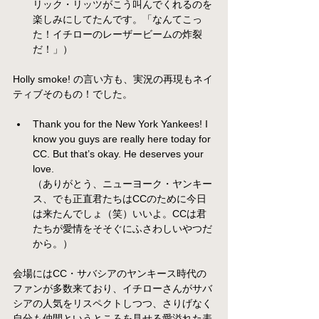
リック・リッツがこう叫んでくれるのを
楽しみにしてたんです。「なんてこっ
た！イチローのレーザービームの炸裂
だ！」）
Holly smoke! の言い方も、実況の再現もネイ
ティブそのもの！でした。
Thank you for the New York Yankees! I 
know you guys are really here today for 
CC. But that’s okay. He deserves your 
love. 
（ありがとう、ニューヨーク・ヤンキー
ス、でも正直君たちはCCのために今日
は来たんでしょ（笑）いいよ。CCは君
たちが愛情をそそぐにふさわしいやつだ
から。）
会場にはCC・サバシアのヤンキース時代の
ファンが多数来ており、イチローさんがサバ
シアの人気をリスペクトしつつ、さりげなく
自分も仲間というところを見せる愛溢れた表