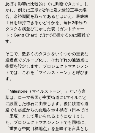
及ぼす影響は比較的すぐに判断できます。し
かし、例えば工期が2年に及ぶ建設工事の場
合、余裕期間を取ってあるとはいえ、最終竣
工日を維持できるかどうかを、毎日2年分の
タスクを横並びに示した表（ガントチャー
ト：Gantt Chart）だけで把握するのは困難で
す。
そこで、数多くのタスクをいくつかの重要な
通過点でグループ化し、それぞれの通過点に
指標を設定します。プロジェクトマネジメン
トでは、これを「マイルストーン」と呼びま
す。
「Milestone（マイルストーン）」という言
葉は、ローマ帝国が主要街道に1マイルごと
に設置した標石に由来します。後に鉄道や道
路でも起点からの距離を示す標石（日本では
一里塚）として用いられるようになりまし
た。プロジェクトマネジメントでも同様に、
「重要な中間目標地点」を意味する言葉とし