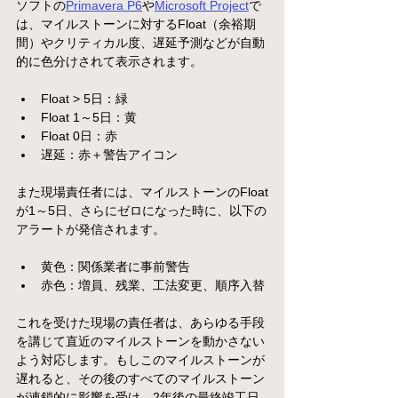
ソフトの
Primavera P6
や
Microsoft Project
で
は、マイルストーンに対するFloat（余裕期
間）やクリティカル度、遅延予測などが自動
的に色分けされて表示されます。
Float > 5日：緑
Float 1～5日：黄
Float 0日：赤
遅延：赤＋警告アイコン
また現場責任者には、マイルストーンのFloat
が1～5日、さらにゼロになった時に、以下の
アラートが発信されます。
黄色：関係業者に事前警告
赤色：増員、残業、工法変更、順序入替
これを受けた現場の責任者は、あらゆる手段
を講じて直近のマイルストーンを動かさない
よう対応します。もしこのマイルストーンが
遅れると、その後のすべてのマイルストーン
が連鎖的に影響を受け、2年後の最終竣工日