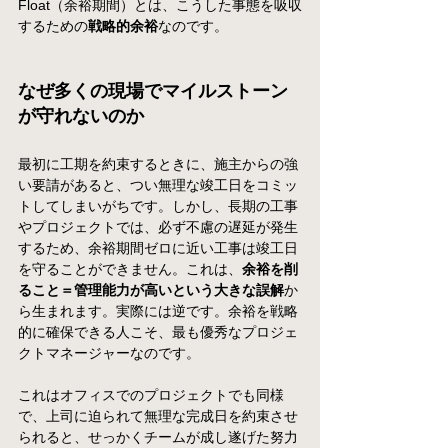
Float（余裕期間）とは、こうした事態を吸収
するための
戦略的余裕
なのです。
なぜ多くの現場でマイルストーン
が守れないのか
最初に工期を約束するときに、施主からの強
い要請があると、つい無理な竣工日をコミッ
トしてしまいがちです。しかし、長期の工事
やプロジェクトでは、必ず不慮の遅延が発生
するため、余裕期間ゼロに近い工事は竣工日
を守ることができません。これは、
余裕を削
ること＝管理能力が高いという大きな誤解
か
ら生まれます。実際には逆です。余裕を戦略
的に確保できる人こそ、最も優秀なプロジェ
クトマネージャーなのです。
これはオフィスでのプロジェクトでも同様
で、上司に迫られて無理な完成日を約束させ
られると、せっかくチームが成し遂げた努力