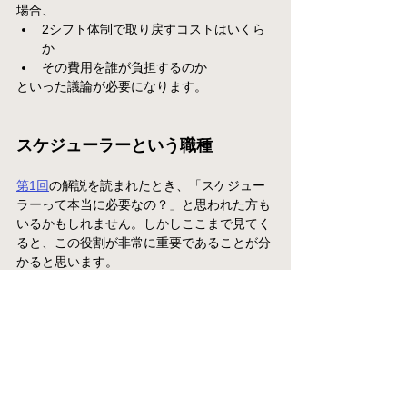
場合、
2シフト体制で取り戻すコストはいくら
か
その費用を誰が負担するのか
といった議論が必要になります。
スケジューラーという職種
第1回
の解説を読まれたとき、「スケジュー
ラーって本当に必要なの？」と思われた方も
いるかもしれません。しかしここまで見てく
ると、この役割が非常に重要であることが分
かると思います。
また、何千ものタスクを抱える巨大プロジェ
クトでは、
Primavera P6
や
Microsoft Project
のような専門のソフトウェアなしには管理が
成立しないのも事実です。