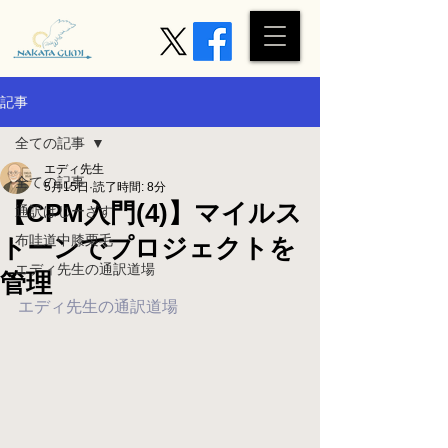
記事
全ての記事
エディ先生
全ての記事
5月15日
読了時間: 8分
【CPM入門(4)】マイルス
通訳はじーざす
布哇道中膝栗毛
トーンでプロジェクトを
エディ先生の通訳道場
管理
エディ先生の通訳道場