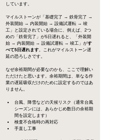
しています。
マイルストーンが「基礎完了 → 鉄骨完了 → 
外装開始 → 内装開始 → 設備試運転 → 竣
工」と設定されている場合に、例えば、2つ
めの「鉄骨完了」が5日遅れると、「外装開
始 → 内装開始 → 設備試運転 → 竣工」が
す
べて5日遅れます
。これがマイルストーン遅
延の恐ろしさです。
なぜ余裕期間が必要なのかも、ここで理解い
ただけたと思います。余裕期間は、単なる作
業の遅延吸収だけのために設定するのではあ
りません。
台風、降雪などの天候リスク（通常台風
シーズンには、あらかじめ数日の余裕期
間を設定します）
検査不合格時の再対応
手直し工事