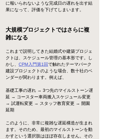
に報いられないような完成日の遅れを出す結
果になって、評価を下げてしまいます。
大規模プロジェクトではさらに複
雑になる
これまで説明してきた結婚式や建築プロジェ
クトは、スケジュール管理の基本形です。し
かし、
CPM入門
第1回
で触れたテーマパーク
建設プロジェクトのような場合、数十社のベ
ンダーが関わります。例えば、
基礎工事の遅れ → 3つ先のマイルストーン遅
延 → コースター車両搬入スケジュール変更 
→ 試運転変更 → スタッフ教育変更 → 開園
延期
このように、非常に複雑な遅延構造が生まれ
ます。そのため、最初のマイルストーンを動
かすという選択肢はほぼ存在しません。その