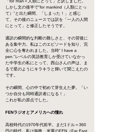
「for man＝人類にとって」と訳しました。
しかし文の後半で“for mankind（人類にとっ
て）”と出た瞬間、「しまった！」と感じ
て、その後のニュースでは訳を「一人の人間
にとって」と修正したそうです。
通訳の瞬間的な判断の難しさと、その背後に
ある集中力。私はこのエピソードを知り、完
全に心を奪われました。当時“ I have a 
pen.”レベルの英語教育しか受けていなかっ
た中学生の私にとって、西山さんの声は、ま
るで星のようにキラキラと輝いて聞こえたの
です。
その瞬間、心の中で初めて芽生えた夢。「い
つか自分も同時通訳者になる！」
これが私の原点でした。
FENラジオとアメリカへの憧れ
高校時代の1970年代前半。まだ1ドル＝360
円の時代。私は毎晩、米軍のFEN（Far East 