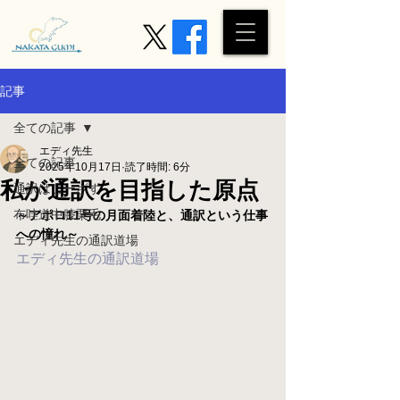
記事
全ての記事
エディ先生
全ての記事
2025年10月17日
読了時間: 6分
私が通訳を目指した原点
通訳はじーざす
布哇道中膝栗毛
～アポロ11号の月面着陸と、通訳という仕事
への憧れ～
エディ先生の通訳道場
エディ先生の通訳道場