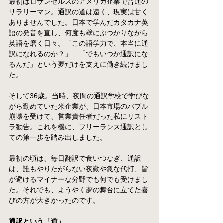
最初はロサンゼルスのアメリカ企業で普通の
サラリーマン。通訳の道は遠く、現実は甘く
ありませんでした。日本で学んだカタカナ英
語の発音を直し、何度も壁にぶつかりながら
英語を磨く日々。「この語学力で、本当に通
訳になれるのか？」　「でもいつか通訳にな
るんだ」という夢だけを支えに働き続けまし
た。
そして36歳。当時、夜間の通訳学校で学びな
がら勤めていた米企業が、日本市場のバブル
崩壊を受けて、営業責任者だった私にリスト
ラ勧告。これを機に、フリーランス通訳とし
ての第一歩を踏み出しました。
最初の頃は、毎日翻訳で食いつなぎ、通訳
は、誰もやりたがらない夜勤や急な代打、皆
が避けるマイナーな分野でも何でも受けまし
た。それでも、ようやく夢の舞台に立てた喜
びの方が大きかったのです。
通訳という「道」