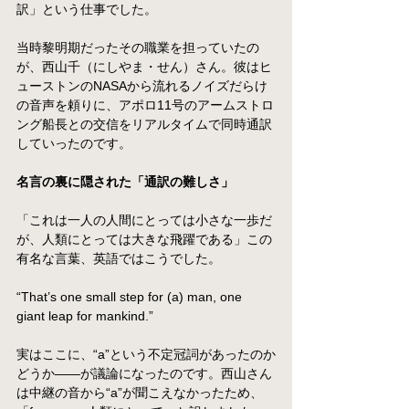
訳」という仕事でした。
当時黎明期だったその職業を担っていたの
が、西山千（にしやま・せん）さん。彼はヒ
ューストンのNASAから流れるノイズだらけ
の音声を頼りに、アポロ11号のアームストロ
ング船長との交信をリアルタイムで同時通訳
していったのです。
名言の裏に隠された「通訳の難しさ」
「これは一人の人間にとっては小さな一歩だ
が、人類にとっては大きな飛躍である」この
有名な言葉、英語ではこうでした。
“That’s one small step for (a) man, one 
giant leap for mankind.”
実はここに、“a”という不定冠詞があったのか
どうか――が議論になったのです。西山さん
は中継の音から“a”が聞こえなかったため、