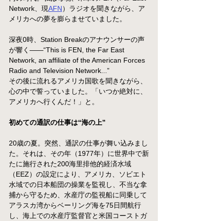
Network、現
AFN
）ラジオを聞きながら、ア
メリカへの夢を膨らませていました。
深夜0時、Station Breakのアナウンサーの声
が響く――“This is FEN, the Far East 
Network, an affiliate of the American Forces 
Radio and Television Network...”
その後に流れるアメリカ国歌を聞きながら、
心の中で誓っていました。「いつか絶対に、
アメリカへ行くんだ！」と。
初めての通訳の仕事は“海の上”
20歳の夏。突然、通訳の仕事が舞い込みまし
た。それは、その年（1977年）に世界中で新
たに施行された200海里排他的経済水域
（EEZ）の設定により、アメリカ、ソビエト
水域での日本船団の操業を監視し、不当な拿
捕から守るため、水産庁の監視船に同乗して
アラスカ湾からベーリング海を75日間航行
し、海上での水産庁監督官と米国コーストガ