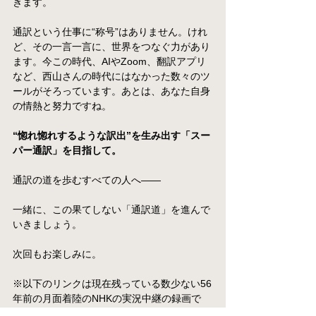
きます。
通訳という仕事に“称号”はありません。けれ
ど、その一言一言に、世界をつなぐ力があり
ます。今この時代、AIやZoom、翻訳アプリ
など、西山さんの時代にはなかった数々のツ
ールがそろっています。あとは、あなた自身
の情熱と努力ですね。
“惚れ惚れするような訳出”を生み出す「スー
パー通訳」を目指して。
通訳の道を歩むすべての人へ――
一緒に、この果てしない「通訳道」を進んで
いきましょう。
次回もお楽しみに。
※以下のリンクは現在残っている数少ない56
年前の月面着陸のNHKの実況中継の録画で
す。20:00からがアームストロング船長の月