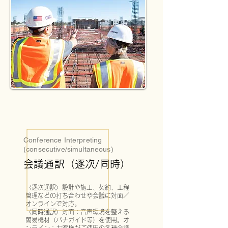
Conference Interpreting
(consecutive/simultaneous)
会議通訳（逐次/同時）
〈逐次通訳〉設計や施工、契約、工程
管理などの打ち合わせや会議に対面／
オンラインで対応。

〈同時通訳〉対面：音声環境を整える
簡易機材（パナガイド等）を使用。オ