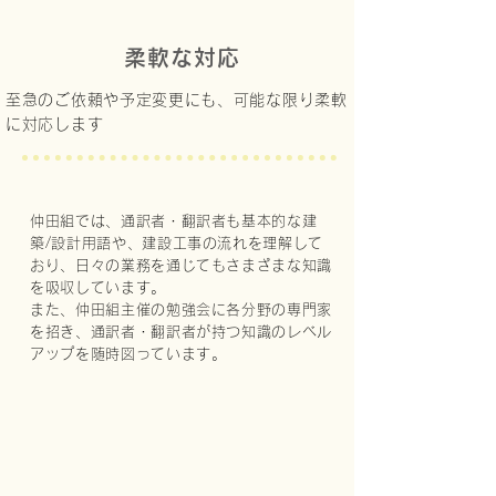
柔軟な対応
至急のご依頼や予定変更にも、可能な限り柔軟
に対応します
仲田組では、通訳者・翻訳者も基本的な建
築/設計用語や、建設工事の流れを理解して
おり、日々の業務を通じてもさまざまな知識
を吸収しています。
また、仲田組主催の勉強会に各分野の専門家
を招き、通訳者・翻訳者が持つ知識のレベル
アップを随時図っています。
仲田組 nakata-gumi