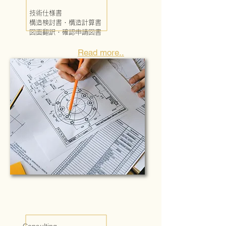
技術仕様書 

構造検討書・構造計算書

図面翻訳・確認申請図書
Read more..